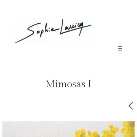
Aller
au
contenu
Mimosas I