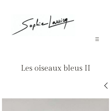
Aller
au
contenu
Les oiseaux bleus II